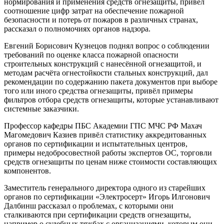
нормирования и применения средств огнезащиты, привёл
соотношение цифр затрат на обеспечение пожарной
безопасности и потерь от пожаров в различных странах,
рассказал о полномочиях органов надзора.
Евгений Борисович Кузнецов поднял вопрос о соблюдении
требований по оценке класса пожарной опасности
строительных конструкций с нанесённой огнезащитой, и
методам расчёта огнестойкости стальных конструкций, дал
рекомендации по содержанию пакета документов при выборе
того или иного средства огнезащиты, привёл примеры
фильтров отбора средств огнезащиты, которые устанавливают
системные заказчики.
Профессор кафедры ПБС Академии ГПС МЧС РФ Махач
Магомедович Казиев привёл статистику аккредитованных
органов по сертификации и испытательных центров,
примеры недобросовестной работы экспертов ОС, торговли
средств огнезащиты по ценам ниже стоимости составляющих
компонентов.
Заместитель генерального директора одного из старейших
органов по сертификации «Электросерт» Игорь Илгонович
Далбинш рассказал о проблемах, с которыми они
сталкиваются при сертификации средств огнезащиты,
например о судебных тяжбах с организациями, которым они