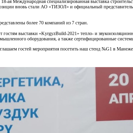
ту 18-ая Международная специализированная выставка строительс
озиции вновь стали АО «ТИЗОЛ» и официальный представитель
едставлены более 70 компаний из 7 стран.
стям выставки «KyrgyzBuild-2021» тепло- и звукоизоляционны
омышленного оборудования, а также сертифицированные систем
иглашаем гостей мероприятия посетить наш стенд №G1 в Манеже 