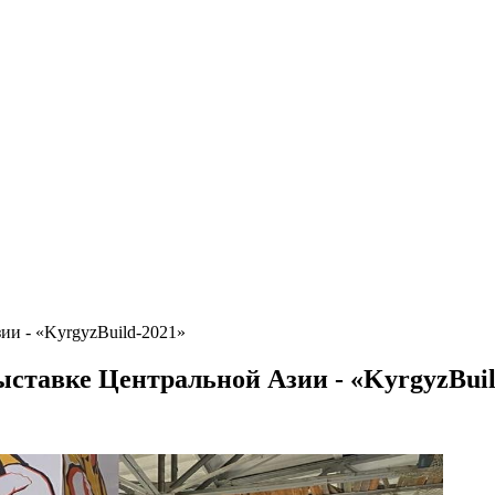
и - «KyrgyzBuild-2021»
тавке Центральной Азии - «KyrgyzBuil